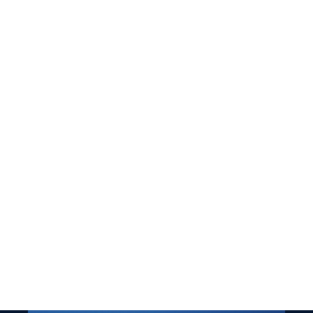
sehr schätze.“
kollegiale menschliche Miteinander
Entscheidungswege und das
Ehrlichkeit, kurzen
„Ich bin ein echter AC-Fan, da ich die
Kerstin Beck
Assistenz der Geschäftsleitung