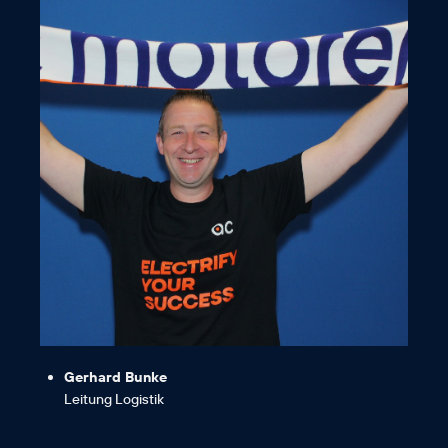
AC’ler.“
Bereichsleiter und seit 18 Jahren
erlebt, von der Aushilfe zum
wird man gefördert, ich habe es selbst
der Mensch im Mittelpunkt steht. Hier
Unternehmen mit klaren Zielen ist und
„Ich bin ein echter AC-Fan, da AC ein
Gerhard Bunke
Leitung Logistik