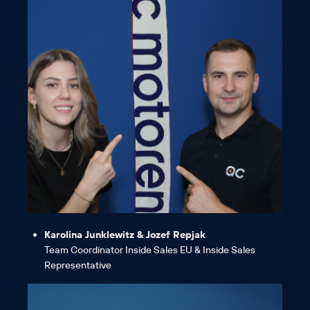
motiviert.“
stärkt und zu größerem Engagement
beschleunigt, das Selbstbewusstsein
ihre berufliche Entwicklung
Verantwortung zu übernehmen, was
Menschen Chancen geben,
„Wir sind echte AC-Fans, da sie jungen
Karolina Junklewitz & Jozef Repjak
Team Coordinator Inside Sales EU & Inside Sales
Representative