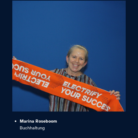
nachgehen kann.“
das Laufen mit einer tollen Truppe
„Soll und Haben“, sondern auch für
nicht nur meiner Leidenschaft für
„Ich bin ein echter AC-Fan, da ich hier
Marina Roseboom
Buchhaltung