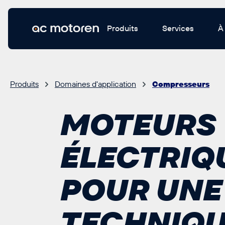
ontenu principal
Produits
Services
À
Produits
Domaines d'application
Compresseurs
MOTEURS
ÉLECTRIQ
POUR UNE
TECHNIQ