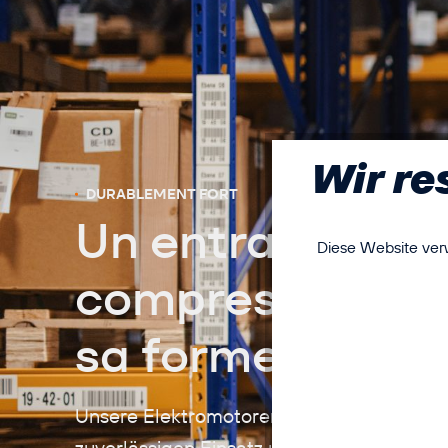
Wir re
DURABLEMENT FORT
Un entraînemen
Diese Website verw
compresseur au
sa forme
Unsere Elektromotoren für Kompressoren 
zuverlässigen Einsatz unter hoher Last un