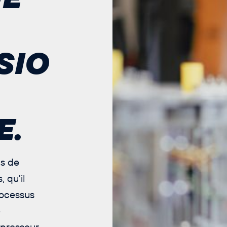
SIO
E.
ns de
 qu'il
rocessus
e
presseur