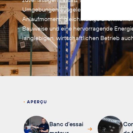
Umgebungen ausgelegt. Sie überzeugen 
Anlaufmoment, gleichmäßige Drehmome
Bauweise und eine hervorragende Energiee
langlebigen, wirtschaftlichen Betrieb auc
APERÇU
Banc d'essai
Con
moteur
de 