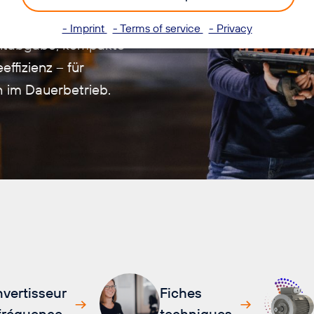
durch ein hohes
- Imprint
- Terms of service
- Privacy
ntabgabe, kompakte
ffizienz – für
h im Dauerbetrieb.
vertisseur
Fiches
fréquence
techniques